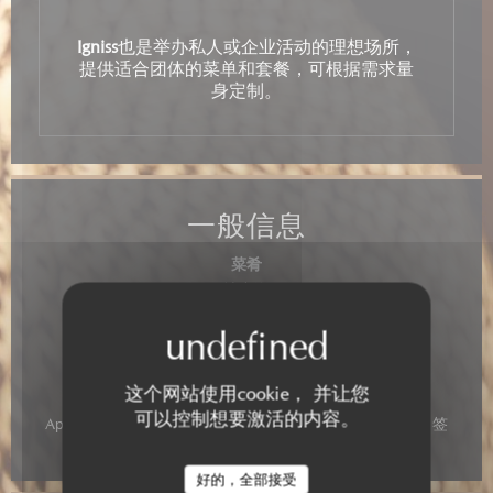
Igniss
也是举办私人或企业活动的理想场所，
提供适合团体的菜单和套餐，可根据需求量
身定制。
一般信息
菜肴
地中海
服务
空调, 私人租用, 残疾人通道, 阳台, 无线上网
这个网站使用cookie， 并让您
支付方式
可以控制想要激活的内容。
Apple Pay, Paiement Sans联系人, 欧洲卡/万事达卡, 现金, 签
证, 美国运通, 借记卡
好的，全部接受