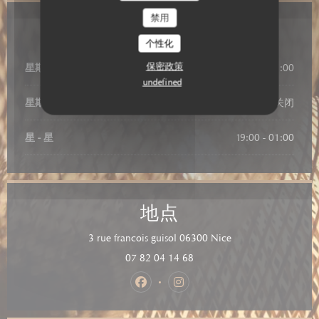
禁用
营业时间
个性化
保密政策
星期一
19:00 - 01:00
undefined
星期二
关闭
星
-
星
19:00 - 01:00
地点
((在新窗口中打开))
3 rue francois guisol 06300 Nice
07 82 04 14 68
Facebook ((在新窗口中打开))
Instagram ((在新窗口中打开))