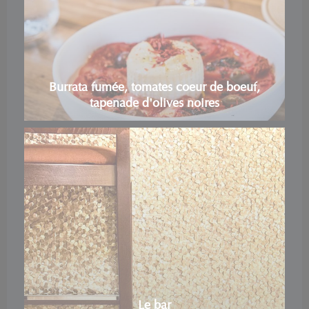
Burrata fumée, tomates coeur de boeuf,
tapenade d'olives noires
Le bar