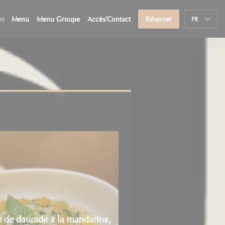
((ouvre une nouvelle fenêtre))
((ouvre une nouvelle fenêtre))
os
Menu
Menu Groupe
Accès/Contact
Réserver
FR
e de daurade à la mandarine,