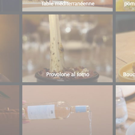
Table méditerranéenne
pomm
Provolone al forno
Bouc