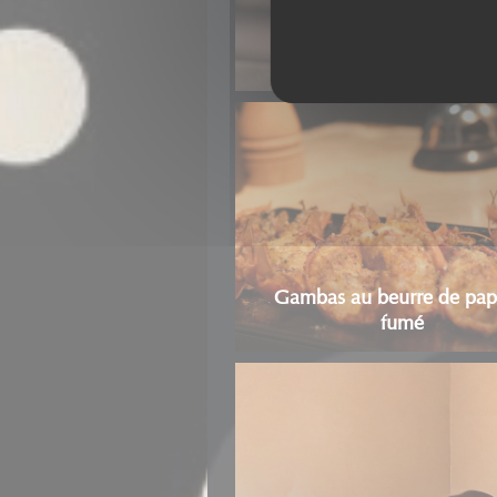
Fraise d'azur
Gambas au beurre de pap
fumé