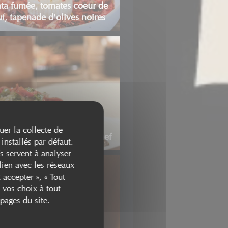
ata fumée, tomates coeur de
f, tapenade d'olives noires
uer la collecte de
de loup, sauce vierge du chef
installés par défaut.
s servent à analyser
lien avec les réseaux
 accepter », « Tout
 vos choix à tout
pages du site.