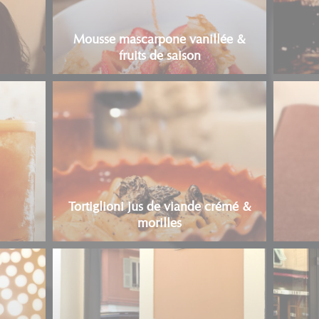
Mousse mascarpone vanillée &
fruits de saison
Tortiglioni jus de viande crémé &
morilles