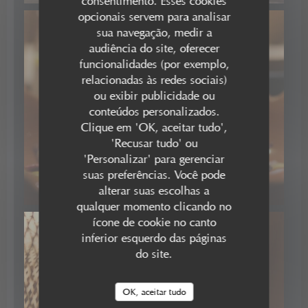
consentimento. Esses cookies
opcionais servem para analisar
sua navegação, medir a
audiência do site, oferecer
funcionalidades (por exemplo,
relacionadas às redes sociais)
ou exibir publicidade ou
conteúdos personalizados.
Clique em 'OK, aceitar tudo',
'Recusar tudo' ou
'Personalizar' para gerenciar
suas preferências. Você pode
Burrata fumée
alterar suas escolhas a
qualquer momento clicando no
ícone de cookie no canto
inferior esquerdo das páginas
do site.
OK, aceitar tudo