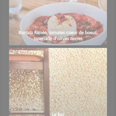
Burrata fumée, tomates coeur de boeuf,
tapenade d'olives noires
Le bar